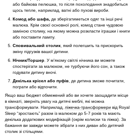
або байкова пелюшка, то після похолодання знадобиться
щось тепле, наприклад, ватні або пухові вироби.
Комод або шафа,
де зберігатиметься одяг та інші речі
малюка. Крім своєї основної ролі, комод стане чудовою
заміною столику, на якому можна розкласти іграшки і книги
або поставити лампу.
Сповивальний столик
, який полегшить та прискорить
зміну підгузків вашої дитини.
Нічник/Торшер
. У м'якому світлі нічника ви можете
спостерігати за малюком, не турбуючи його сон, а також
годувати дитину вночі.
Декілька крісел або пуфів
, де дитина зможе почитати,
пограти або відпочити.
Якщо ваш бюджет обмежений або ви хочете заощадити місце
в кімнаті, зверніть увагу на дитячі меблі, які можна
трансформувати. Наприклад,
ліжечка-трансформери
від Royal
Sleep “зростають” разом із малюком до 5-7 років та мають
декілька додаткових модифікацій (окрім колиски та ліжка). За
бажання ви завжди можете зібрати з них диван або дитячий
столик зі стільцями.