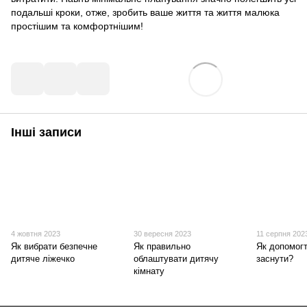
подальші кроки, отже, зробить ваше життя та життя малюка
простішим та комфортнішим!
Інші записи
4 жовтня 2023
30 вересня 2023
11 серпня 202
Як вибрати безпечне
Як правильно
Як допомогт
дитяче ліжечко
облаштувати дитячу
заснути?
кімнату