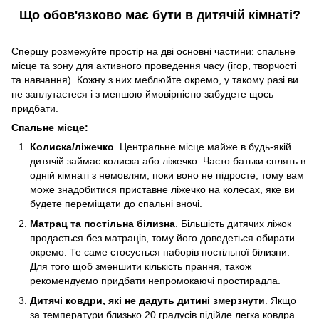
Що обов'язково має бути в дитячій кімнаті?
Спершу розмежуйте простір на дві основні частини: спальне
місце та зону для активного проведення часу (ігор, творчості
та навчання). Кожну з них меблюйте окремо, у такому разі ви
не заплутаєтеся і з меншою ймовірністю забудете щось
придбати.
Спальне місце:
Колиска/ліжечко
. Центральне місце майже в будь-якій
дитячій займає колиска або ліжечко. Часто батьки сплять в
одній кімнаті з немовлям, поки воно не підросте, тому вам
може знадобитися приставне ліжечко на колесах, яке ви
будете переміщати до спальні вночі.
Матрац та постільна білизна
. Більшість дитячих ліжок
продається без матраців, тому його доведеться обирати
окремо. Те саме стосується
наборів постільної білизни
.
Для того щоб зменшити кількість прання, також
рекомендуємо придбати непромокаючі простирадла.
Дитячі ковдри, які не дадуть дитині змерзнути
. Якщо
за температури близько 20 градусів підійде легка ковдра