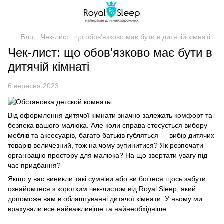
Блог
Чек-лист: що обов'язково має бути в дитячій кімнаті
Чек-лист: що обов'язково має бути в
дитячій кімнаті
6 вересня 2023
Від оформлення дитячої кімнати значно залежать комфорт та
безпека вашого малюка. Але коли справа стосується вибору
меблів та аксесуарів, багато батьків губляться — вибір дитячих
товарів величезний, тож на чому зупинитися? Як розпочати
організацію простору для малюка? На що звертати увагу під
час придбання?
Якщо у вас виникли такі сумніви або ви боїтеся щось забути,
ознайомтеся з коротким чек-листом від Royal Sleep, який
допоможе вам в облаштуванні дитячої кімнати. У ньому ми
врахували все найважливіше та найнеобхідніше.