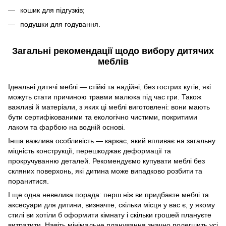
кошик для підгузків;
подушки для годування.
Загальні рекомендації щодо вибору дитячих
меблів
Ідеальні дитячі меблі — стійкі та надійні, без гострих кутів, які
можуть стати причиною травми малюка під час гри. Також
важливі й матеріали, з яких ці меблі виготовлені: вони мають
бути сертифікованими та екологічно чистими, покритими
лаком та фарбою на водній основі.
Інша важлива особливість — каркас, який впливає на загальну
міцність конструкції, перешкоджає деформації та
прокручуванню деталей. Рекомендуємо купувати меблі без
скляних поверхонь, які дитина може випадково розбити та
поранитися.
І ще одна невелика порада: перш ніж ви придбаєте меблі та
аксесуари для дитини, визначте, скільки місця у вас є, у якому
стилі ви хотіли б оформити кімнату і скільки грошей плануєте
витратити. Навіть мінімальне планування значно полегшить усі