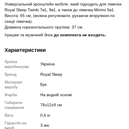
Універсальний кронштейн мобіля, який підходить для ліжечок
Royal Sleep Twinki 7в1, 9в1, а також до ліжечка Minimi 5в1.
Висота: 65 см, (можна регулювати, рухаючи вгору/вниз по
секції ліжечка).
Довжина горизонтального прутика: 37 см.
Іграшки та музичний блок
до комплекта не входять.
Характеристики
Країна
Україна
виробництва
Бренд
Royal Sleep
Матеріал
Бук
виробу
Фарба
На водній основі
Габарити
76x12x9 см
пакування
Вага
0,6 кг
Гарантія на
3 міс
виріб