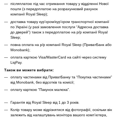
післяплатою під час отримання товару у відділенні Нової
пошти (з передоплатою на розрахунковий рахунок
компанії Royal Sleep);
доставка товару кур'єром/кур'єром транспортної компанії
по Україні (у разі замовлення послуги “Адресна доставка
до дверей”) також з передоплатою на р/р компанії Royal
Sleep;
повна оплата на р/р компанії Royal Sleep (ПриватБанк або
Monobank);
оплата карткою Visa/MasterCard на сайті через систему
LiqPay.
Також ви можете вибрати:
оплату частинами від ПриватБанку та “Покупка частинами”
від Monobank, без відсотків та комісії;
оплату карткою "Пакунок малюка".
Гарантія від Royal Sleep від 1 до 3 років.
Колір товару може відрізнятися від фотографії, оскільки він
залежить від налаштувань монітора вашого комп'ютера,