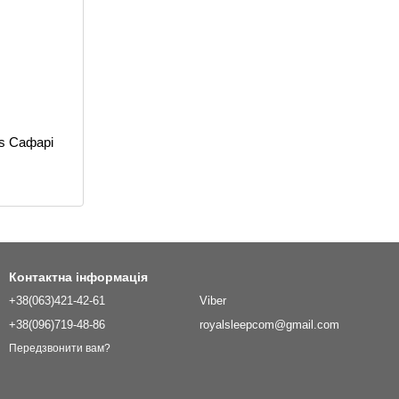
s Сафарі
Контактна інформація
+38(063)421-42-61
Viber
+38(096)719-48-86
royalsleepcom@gmail.com
Передзвонити вам?