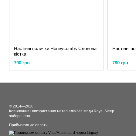
Настінні полички Honeycombs Слонова
Настінні п
кістка
790 грн
790 грн
© 2014—2026
Копіювання і використання матеріалів без згоди Royal Sleep
заборонено.
Приймаємо до оплати