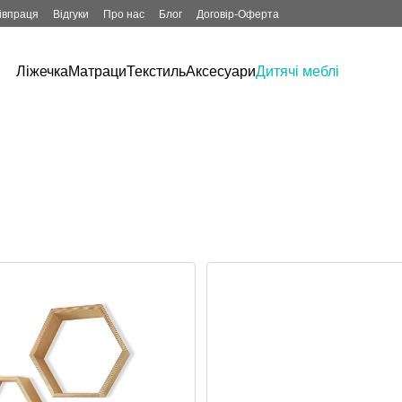
івпраця
Відгуки
Про нас
Блог
Договір-Оферта
Ліжечка
Матраци
Текстиль
Аксесуари
Дитячі меблі