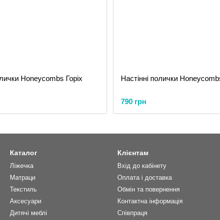
олички Honeycombs Горіх
Настінні полички Honeycomb
790 грн
Каталог
Клієнтам
Ліжечка
Вхід до кабінету
Матраци
Оплата і доставка
Текстиль
Обмін та повернення
Аксесуари
Контактна інформація
Дитячі меблі
Співпраця