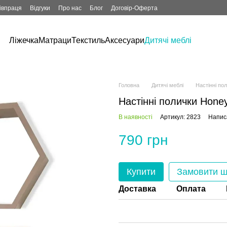
івпраця
Відгуки
Про нас
Блог
Договір-Оферта
Ліжечка
Матраци
Текстиль
Аксесуари
Дитячі меблі
Головна
Дитячі меблі
Настінні пол
Настінні полички Hon
В наявності
Артикул: 2823
Написа
790 грн
Купити
Замовити 
Доставка
Оплата