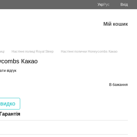
Укр
Рус
Вхід
Мій кошик
иці
Настінні полиці Royal Sleep
Настінні полички Honeycombs Какао
eycombs Какао
ти відгук
В бажання
швидко
Гарантія