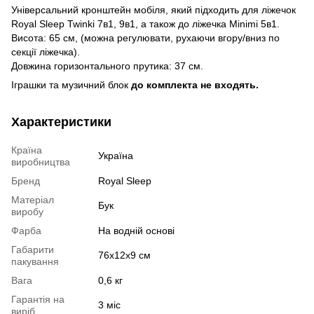
Універсальний кронштейн мобіля, який підходить для ліжечок
Royal Sleep Twinki 7в1, 9в1, а також до ліжечка Minimi 5в1.
Висота: 65 см, (можна регулювати, рухаючи вгору/вниз по
секції ліжечка).
Довжина горизонтального прутика: 37 см.
Іграшки та музичний блок
до комплекта не входять.
Характеристики
Країна
Україна
виробництва
Бренд
Royal Sleep
Матеріал
Бук
виробу
Фарба
На водній основі
Габарити
76x12x9 см
пакування
Вага
0,6 кг
Гарантія на
3 міс
виріб