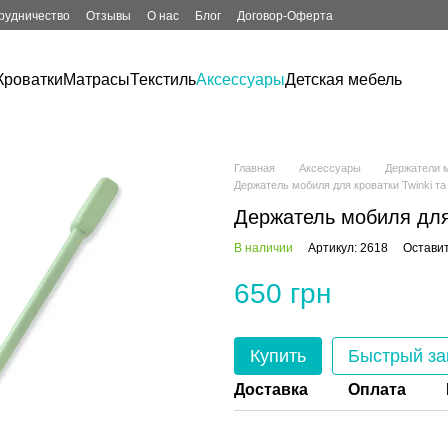
рудничество
Отзывы
О нас
Блог
Договор-Оферта
Кроватки
Матрасы
Текстиль
Аксессуары
Детская мебель
Главная
Аксессуары
Держатели 
Держатель мобиля для кроватки Twinki та
Держатель мобиля для
В наличии
Артикул: 2618
Оставит
650 грн
Купить
Быстрый за
Доставка
Оплата