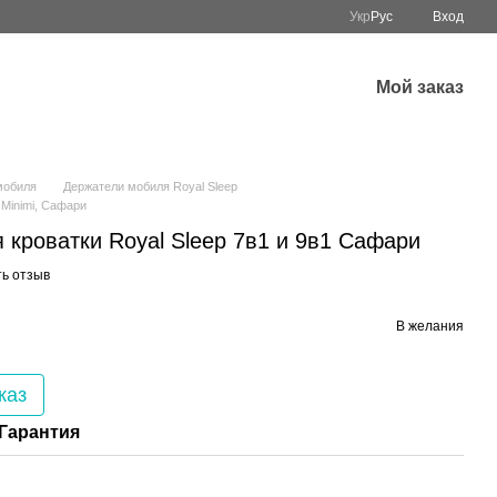
Укр
Рус
Вход
Мой заказ
мобиля
Держатели мобиля Royal Sleep
 Minimi, Сафари
 кроватки Royal Sleep 7в1 и 9в1 Сафари
ь отзыв
В желания
каз
Гарантия