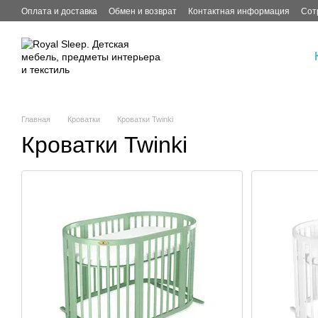
Перейти к основному контенту
Оплата и доставка
Обмен и возврат
Контактная информация
Сот
Главная
Кроватки
Кроватки Twinki
Кроватки Twinki