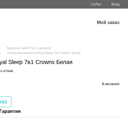
Укр
Рус
Вход
Мой заказ
Кроватки Twinki 7в1 с декором
p
Овальная кроватка Royal Sleep 7в1 Crowns Белая
al Sleep 7в1 Crowns Белая
ь отзыв
В желания
каз
Гарантия