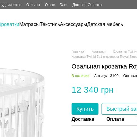
рудничество
Отзывы
О нас
Блог
Договор-Оферта
Кроватки
Матрасы
Текстиль
Аксессуары
Детская мебель
Главная
Кроватки
Кроватки Twinki
Кроватки Twinki 7в1 с декором Royal Slee
Овальная кроватка Roy
В наличии
Артикул: 3100
Оставит
12 340 грн
Купить
Быстрый за
Доставка
Оплата