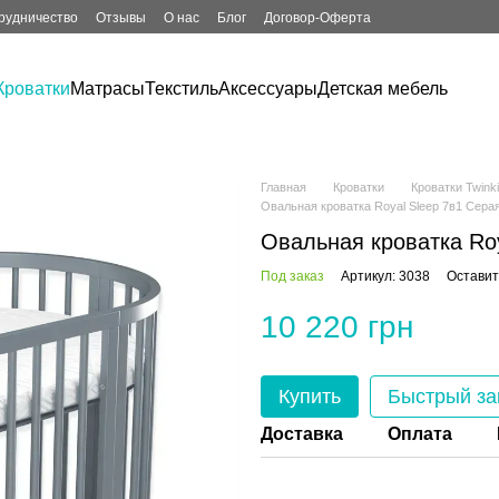
рудничество
Отзывы
О нас
Блог
Договор-Оферта
Кроватки
Матрасы
Текстиль
Аксессуары
Детская мебель
Главная
Кроватки
Кроватки Twinki
Овальная кроватка Royal Sleep 7в1 Сера
Овальная кроватка Roy
Под заказ
Артикул: 3038
Оставит
10 220 грн
Купить
Быстрый за
Доставка
Оплата