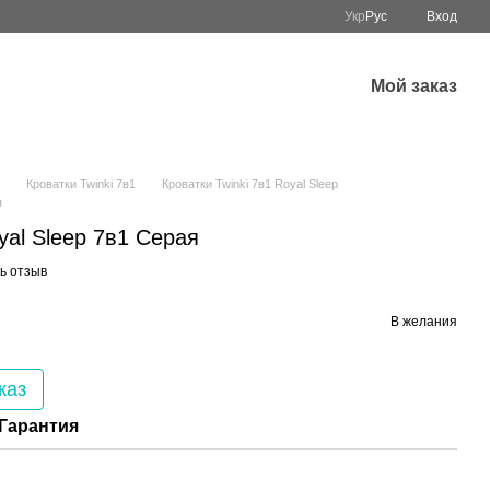
Укр
Рус
Вход
Мой заказ
Кроватки Twinki 7в1
Кроватки Twinki 7в1 Royal Sleep
я
al Sleep 7в1 Серая
ь отзыв
В желания
каз
Гарантия