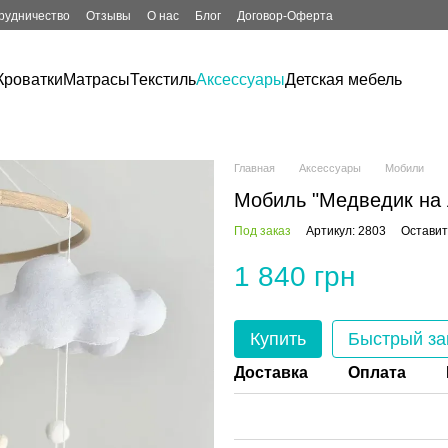
рудничество
Отзывы
О нас
Блог
Договор-Оферта
Кроватки
Матрасы
Текстиль
Аксессуары
Детская мебель
Главная
Аксессуары
Мобили
Мобиль "Медведик на 
Под заказ
Артикул: 2803
Оставит
1 840 грн
Купить
Быстрый за
Доставка
Оплата