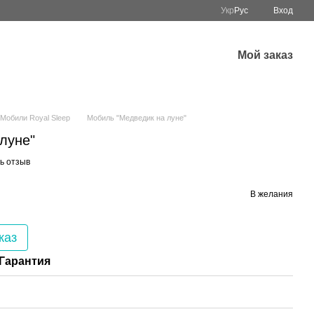
Укр
Рус
Вход
Мой заказ
Мобили Royal Sleep
Мобиль "Медведик на луне"
луне"
ь отзыв
В желания
каз
Гарантия