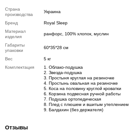
Страна
Украина
производства
Бренд
Royal Sleep
Материал
ранфорс, 100% хлопок, муслин
изделия
Габариты
60*35*28 см
упаковки
Вес
5 кг
Комплектация
1. Облако-подушка
2. Звезда-подушка
3. Простыня круглая на резиночке
4. Простынь овальная на резиночке
5. Коса на половину круглой кроватки
6. Корзина подвесная ручной работы
7. Подушка ортопедическая
8. Плед с плюшем и вшитым утеплением
9. Балдахин (без держателя)
Отзывы