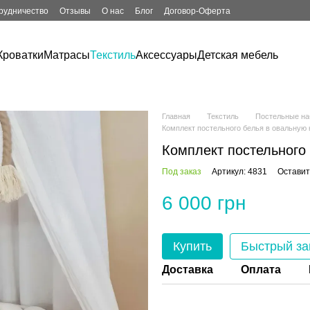
рудничество
Отзывы
О нас
Блог
Договор-Оферта
Кроватки
Матрасы
Текстиль
Аксессуары
Детская мебель
Главная
Текстиль
Постельные н
Комплект постельного белья в овальную 
Комплект постельного 
Под заказ
Артикул: 4831
Оставит
6 000 грн
Купить
Быстрый за
Доставка
Оплата