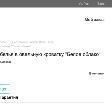
Укр
Рус
Вход
Мой заказ
аборы
Постельные наборы Royal Sleep
кроватку "Белое облако"
белья в овальную кроватку "Белое облако"
ь отзыв
В желания
каз
Гарантия