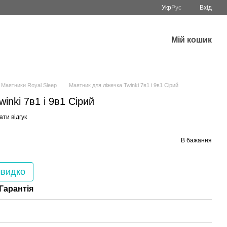
Укр
Рус
Вхід
Мій кошик
Маятники Royal Sleep
Маятник для ліжечка Twinki 7в1 і 9в1 Сірий
inki 7в1 і 9в1 Сірий
ти відгук
В бажання
швидко
Гарантія