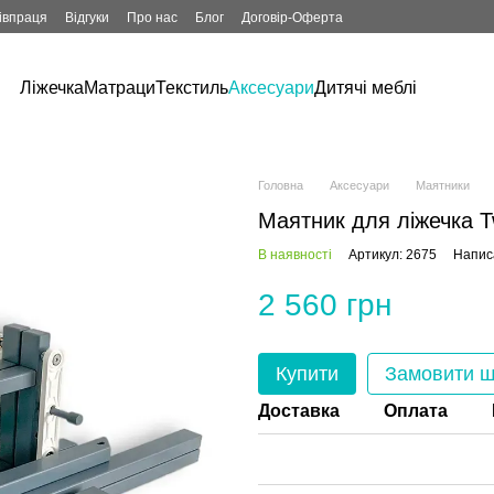
івпраця
Відгуки
Про нас
Блог
Договір-Оферта
Ліжечка
Матраци
Текстиль
Аксесуари
Дитячі меблі
Головна
Аксесуари
Маятники
Маятник для ліжечка Tw
В наявності
Артикул: 2675
Написа
2 560 грн
Купити
Замовити 
Доставка
Оплата