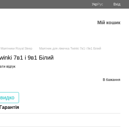
Укр
Рус
Вхід
Мій кошик
Маятники Royal Sleep
Маятник для ліжечка Twinki 7в1 і 9в1 Білий
inki 7в1 і 9в1 Білий
ти відгук
В бажання
швидко
Гарантія