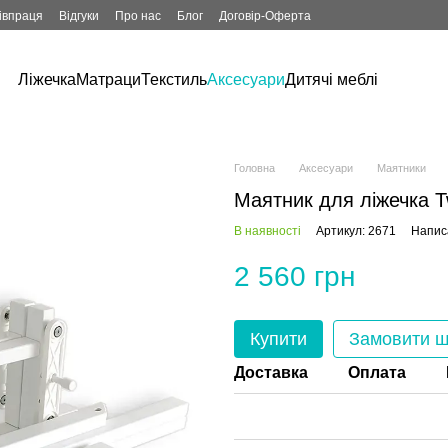
івпраця
Відгуки
Про нас
Блог
Договір-Оферта
Ліжечка
Матраци
Текстиль
Аксесуари
Дитячі меблі
Головна
Аксесуари
Маятники
Маятник для ліжечка Tw
В наявності
Артикул: 2671
Написа
2 560 грн
Купити
Замовити 
Доставка
Оплата