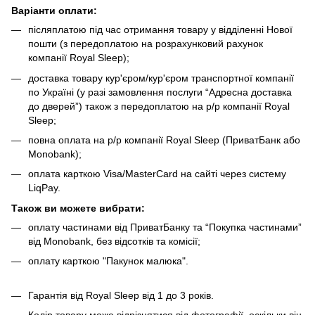
Варіанти оплати:
післяплатою під час отримання товару у відділенні Нової
пошти (з передоплатою на розрахунковий рахунок
компанії Royal Sleep);
доставка товару кур'єром/кур'єром транспортної компанії
по Україні (у разі замовлення послуги “Адресна доставка
до дверей”) також з передоплатою на р/р компанії Royal
Sleep;
повна оплата на р/р компанії Royal Sleep (ПриватБанк або
Monobank);
оплата карткою Visa/MasterCard на сайті через систему
LiqPay.
Також ви можете вибрати:
оплату частинами від ПриватБанку та “Покупка частинами”
від Monobank, без відсотків та комісії;
оплату карткою "Пакунок малюка".
Гарантія від Royal Sleep від 1 до 3 років.
Колір товару може відрізнятися від фотографії, оскільки він