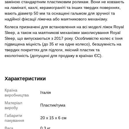
заміною стандартним пластиковим роликам. Вони не ковзають
на ламінаті, кахлі, керамограніті та інших твердих поверхнях,
мають діаметр 50 мм та оснащені гальмом для зручної та
надійної фіксації ліжечка або маятникового механізму.
Колеса призначені для встановлення на всі моделі ліжок Royal
Sleep, а також на маятникові механізми заколисування Royal
Sleep, що випускаються з 2017 року. Особливістю колес є їхня
підвищена міцність (до 35 кг на одне колесо), безшумність на
твердих покриттях для підлоги, якісний пластик та
екологічність (допущені для продажу в країнах ЄС).
Характеристики
Країна
Італія
виробництва
Матеріал
Пластик/гума
виробу
Габарити
20 х 15 х 6 см
пакування
Вага
0,3 кг